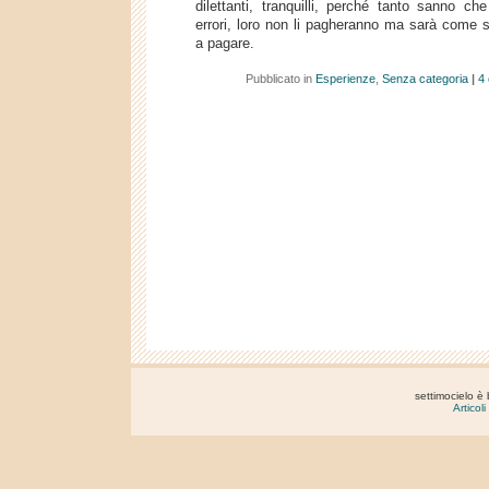
dilettanti, tranquilli, perché tanto sanno c
errori, loro non li pagheranno ma sarà come s
a pagare.
Pubblicato in
Esperienze
,
Senza categoria
|
4
settimocielo è
Articol