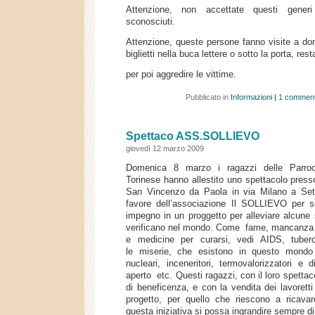
Attenzione, non accettate questi generi
sconosciuti.
Attenzione, queste persone fanno visite a dom
biglietti nella buca lettere o sotto la porta, re
per poi aggredire le vittime.
Pubblicato in
Informazioni
|
1 comment
Spettaco ASS.SOLLIEVO
giovedì 12 marzo 2009
Domenica 8 marzo i ragazzi delle Parroc
Torinese hanno allestito uno spettacolo press
San Vincenzo da Paola in via Milano a Se
favore dell’associazione Il SOLLIEVO per sot
impegno in un proggetto per alleviare alcune 
verificano nel mondo. Come fame, mancanza 
e medicine per curarsi, vedi AIDS, tuberc
le miserie, che esistono in questo mondo f
nucleari, inceneritori, termovalorizzatori e 
aperto etc. Questi ragazzi, con il loro spettac
di beneficenza, e con la vendita dei lavorett
progetto, per quello che riescono a ricava
questa iniziativa si possa ingrandire sempre di