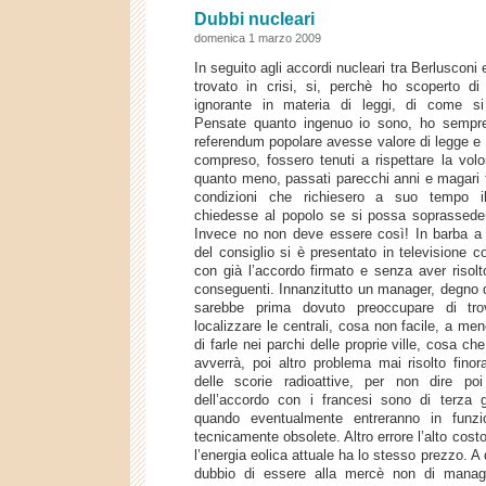
Dubbi nucleari
domenica 1 marzo 2009
In seguito agli accordi nucleari tra Berlusconi
trovato in crisi, si, perchè ho scoperto di
ignorante in materia di leggi, di come si 
Pensate quanto ingenuo io sono, ho sempr
referendum popolare avesse valore di legge e 
compreso, fossero tenuti a rispettare la volo
quanto meno, passati parecchi anni e magari 
condizioni che richiesero a suo tempo i
chiedesse al popolo se si possa soprasseder
Invece no non deve essere così! In barba a tu
del consiglio si è presentato in televisione co
con già l’accordo firmato e senza aver risolt
conseguenti. Innanzitutto un manager, degno di
sarebbe prima dovuto preoccupare di tro
localizzare le centrali, cosa non facile, a m
di farle nei parchi delle proprie ville, cosa c
avverrà, poi altro problema mai risolto finor
delle scorie radioattive, per non dire poi
dell’accordo con i francesi sono di terza 
quando eventualmente entreranno in funz
tecnicamente obsolete. Altro errore l’alto cost
l’energia eolica attuale ha lo stesso prezzo. A
dubbio di essere alla mercè non di mana