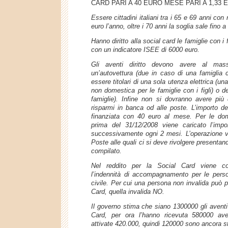
CARD PARI A 40 EURO MESE PARI A 1,33
Essere cittadini italiani tra i 65 e 69 anni con 
euro l’anno, oltre i 70 anni la soglia sale fino 
Hanno diritto alla social card le famiglie con i f
con un indicatore ISEE di 6000 euro.
Gli aventi diritto devono avere al ma
un’autovettura (due in caso di una famiglia co
essere titolari di una sola utenza elettrica (u
non domestica per le famiglie con i figli) o d
famiglie). Infine non si dovranno avere più
risparmi in banca od alle poste. L’importo de
finanziata con 40 euro al mese. Per le do
prima del 31/12/2008 viene caricato l’impo
successivamente ogni 2 mesi. L’operazione vi
Poste alle quali ci si deve rivolgere presenta
compilato.
Nel reddito per la Social Card viene co
l’indennità di accompagnamento per le perso
civile. Per cui una persona non invalida può p
Card, quella invalida NO.
Il governo stima che siano 1300000 gli aventi d
Card, per ora l’hanno ricevuta 580000 aven
attivate 420.000, quindi 120000 sono ancora st