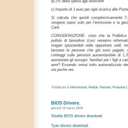
b) 2% della spesa agli esercenti
c) Importo di 1 euro per ogni ricarica alle Post
Si calcola che quindi complessivamente 7,5
vengono spesi solo per l’emissione e la gest
Card.
CONSIDERAZIONE: visto che la Pubblica 
pullula di fannulloni (così veniamo informati 
magari spostandoli nelle opportune sedi, no
lavorare le persone che già sono pagate, 
conteggi sulle pensioni aumentandole di 1,
aumentare gli assegni familiari per i figli a c
anni? Essendo ormai tutto automatizzato det
via poche ore.
Pubblicato in
Informazioni
,
Notizie
,
Pensieri
,
Proposte
|
BIOS Drivers.
giovedì 19 marzo 2009
Shuttle BIOS drivers download
Tyan drivers download