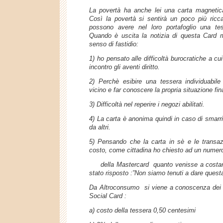
La povertà ha anche lei una carta magnetic
Così la povertà si sentirà un poco più ricc
possono avere nel loro portafoglio una tes
Quando è uscita la notizia di questa Card 
senso di fastidio:
1) ho pensato alle difficoltà burocratiche a cu
incontro gli aventi diritto.
2) Perchè esibire una tessera individuabil
vicino e far conoscere la propria situazione fin
3) Difficoltà nel reperire i negozi abilitati.
4) La carta è anonima quindi in caso di smarri
da altri.
5) Pensando che la carta in sè e le transa
costo, come cittadina ho chiesto ad un numero
della Mastercard quanto venisse a costare 
stato risposto :”Non siamo tenuti a dare quest
Da Altroconsumo si viene a conoscenza dei co
Social Card :
a) co
sto della tessera 0,50 centesimi