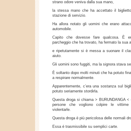
strano odore veniva dalla sua mano,
la stessa mano che ha accettato il biglietto
stazione di servizio.
Ha allora notato gli uomini che erano attacc
automobile.
Capito che dovesse fare qualcosa. È en
parcheggio che ha trovato, ha fermato la sua 
e ripetutamente si è messa a suonare il cl
aiuto.
Gli uomini sono fuggiti, ma la signora stava 
È soltanto dopo molti minuti che ha potuto fin
a respirare normalmente.
Apparentemente, c’era una sostanza sul bigl
potuto seriamente stordirla.
Questa droga si chiama > BURUNDANGA < ed
persone che vogliono colpire le vittime
violentarle.
Questa droga è più pericolosa delle normali dr
Essa é trasmissibile su semplici carte.