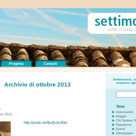
Progetto
Contatti
Settimocielo, 
respirare ogn
Archivio di ottobre 2013
Temi
o
Associazioni
bre 2013
blogger
CAI Settimo T
http://youtu.be/fjuQUwJl0js
Esperienze
Eventi
Informazioni