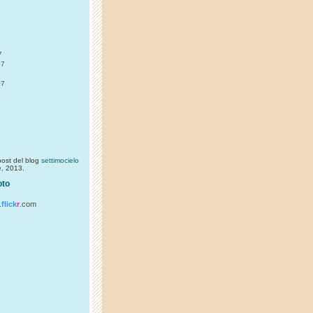
7
07
07
 post del blog
settimocielo
e, 2013.
oto
.
flick
r
.com