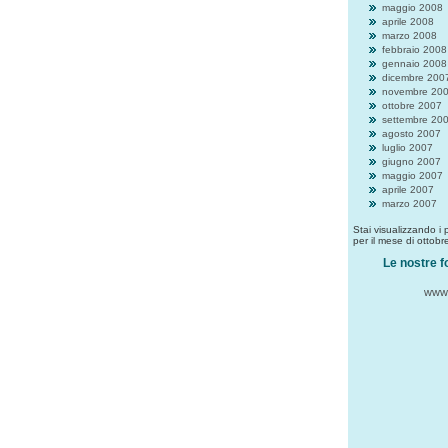
maggio 2008
aprile 2008
marzo 2008
febbraio 2008
gennaio 2008
dicembre 200
novembre 20
ottobre 2007
settembre 20
agosto 2007
luglio 2007
giugno 2007
maggio 2007
aprile 2007
marzo 2007
Stai visualizzando i
per il mese di ottobr
Le nostre f
www