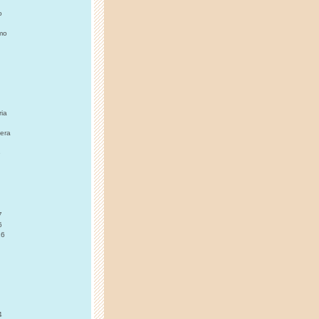
o
imo
ia
era
e
7
6
16
4