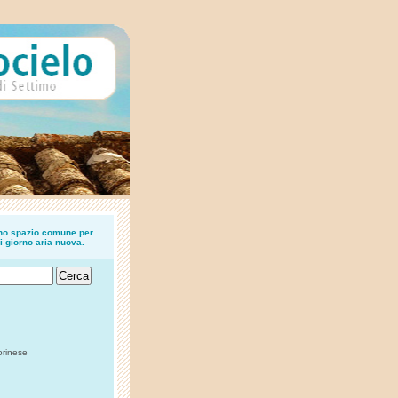
uno spazio comune per
i giorno aria nuova.
orinese