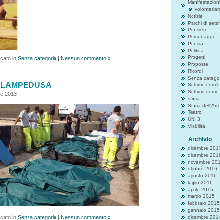
Manifestazioni
volontariat
Notizie
Parchi di sett
Pensieri
Personaggi
Poesia
Politica
Progetti
icato in
Senza categoria
|
Nessun commento »
Proposte
Ricordi
Senza categor
di LAMPEDUSA
Settimo com'è
Settimo come 
re 2013
storia
Storia dell'Art
Teatro
UNI 3
Viabilità
Archivio
dicembre 201
dicembre 201
novembre 20
ottobre 2016
agosto 2016
luglio 2016
aprile 2015
marzo 2015
febbraio 2015
gennaio 2015
icato in
Senza categoria
|
Nessun commento »
dicembre 201