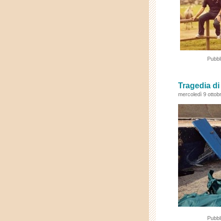
Pubbl
Tragedia 
mercoledì 9 ottob
Pubbl