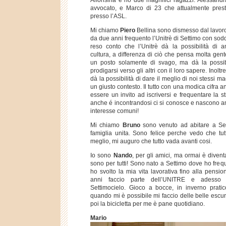
Alfonsina e ho due magnifici ragazzi: Alessandr
avvocato, e Marco di 23 che attualmente presta 
presso l’ASL.
Mi chiamo
Piero
Bellina sono dismesso dal lavor
da due anni frequento l’Unitrè di Settimo con sod
reso conto che l’Unitrè dà la possibilità di a
cultura, a differenza di ciò che pensa molta gente
un posto solamente di svago, ma dà la possibi
prodigarsi verso gli altri con il loro sapere. Inoltr
dà la possibilità di dare il meglio di noi stessi m
un giusto contesto. Il tutto con una modica cifra a
essere un invito ad iscriversi e frequentare la st
anche é incontrandosi ci si conosce e nascono a
interesse comuni!
Mi chiamo
Bruno
sono venuto ad abitare a Se
famiglia unita. Sono felice perche vedo che tut
meglio, mi auguro che tutto vada avanti cosi.
Io sono
Nando
, per gli amici, ma ormai è divent
sono per tutti! Sono nato a Settimo dove ho freq
ho svolto la mia vita lavorativa fino alla pensio
anni faccio parte dell’UNITRE e adesso
Settimocielo. Gioco a bocce, in inverno pratic
quando mi è possibile mi faccio delle belle escu
poi la bicicletta per me è pane quotidiano.
Mario