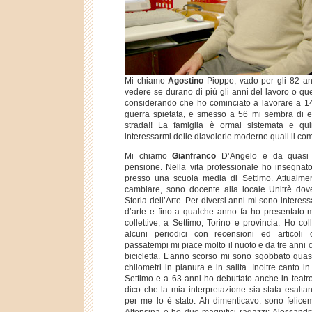
Mi chiamo
Agostino
Pioppo, vado per gli 82 an
vedere se durano di più gli anni del lavoro o que
considerando che ho cominciato a lavorare a 14
guerra spietata, e smesso a 56 mi sembra di e
strada!! La famiglia è ormai sistemata e qui
interessarmi delle diavolerie moderne quali il com
Mi chiamo
Gianfranco
D’Angelo e da quasi 
pensione. Nella vita professionale ho insegnato
presso una scuola media di Settimo. Attualmen
cambiare, sono docente alla locale Unitrè dov
Storia dell’Arte. Per diversi anni mi sono interess
d’arte e fino a qualche anno fa ho presentato m
collettive, a Settimo, Torino e provincia. Ho c
alcuni periodici con recensioni ed articoli c
passatempi mi piace molto il nuoto e da tre anni c
bicicletta. L’anno scorso mi sono sgobbato quas
chilometri in pianura e in salita. Inoltre canto i
Settimo e a 63 anni ho debuttato anche in teatr
dico che la mia interpretazione sia stata esaltant
per me lo è stato. Ah dimenticavo: sono felic