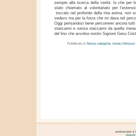
sempre alla ricerca della verità. Io che per 
stato chiamato al volontariato per l’esten
toccato nel profondo della mia anima, non so
vedevo ma per la forza che mi dava nel percor
Oggi pensandoci bene percorrerei ancora tutti
stancarmi e senza staccarmi da quella mera
del lino che avvolse nostro Signore Gesu Crist
Pubblicato in
Senza categoria
,
storia
|
Nessun 
settimocielo è
Articol