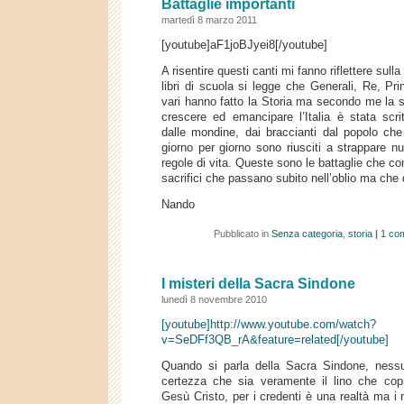
Battaglie importanti
martedì 8 marzo 2011
[youtube]aF1joBJyei8[/youtube]
A risentire questi canti mi fanno riflettere sulla 
libri di scuola si legge che Generali, Re, Prin
vari hanno fatto la Storia ma secondo me la s
crescere ed emancipare l’Italia è stata scrit
dalle mondine, dai braccianti dal popolo che 
giorno per giorno sono riusciti a strappare 
regole di vita. Queste sono le battaglie che co
sacrifici che passano subito nell’oblio ma che d
Nando
Pubblicato in
Senza categoria
,
storia
|
1 co
I misteri della Sacra Sindone
lunedì 8 novembre 2010
[youtube]http://www.youtube.com/watch?
v=SeDFf3QB_rA&feature=related[/youtube]
Quando si parla della Sacra Sindone, ness
certezza che sia veramente il lino che cop
Gesù Cristo, per i credenti è una realtà ma i