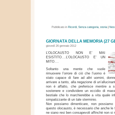
Pubblicato in
Ricordi
,
Senza categoria
,
storia
|
Nes
GIORNATA DELLA MEMORIA (27 G
giovedì 26 gennaio 2012
L’OLOCAUSTO NON E’ MAI
ESISTITO….L’OLOCAUSTO E’ UN
MITO….
Soltanto una mente che vuole
rimuovere l’orrore di ciò che l’uomo è
stato capace di fare ad altri uomini, don
arrivare a tanto, alla negazione di un’allucina
non è affatto, che preferisce mentire a 
sostenere e condividere un eccidio di mass
bestiale che lo marchierebbe a vita quale 
simpatizzante di un tale sterminio.
Non possiamo dimenticare, non possiamo f
questo olocausto, è necessario che anche le f
ne siano resi ben consapevoli affinchè non si 