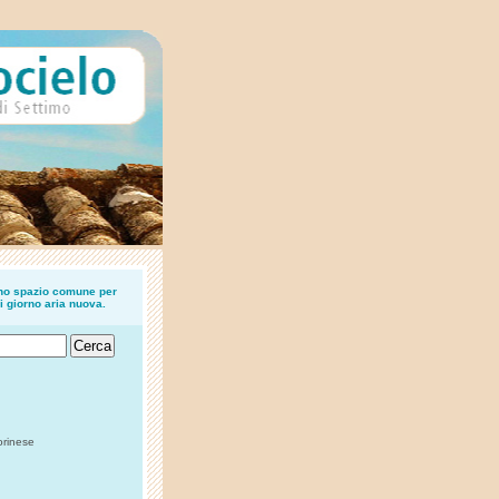
uno spazio comune per
i giorno aria nuova.
orinese