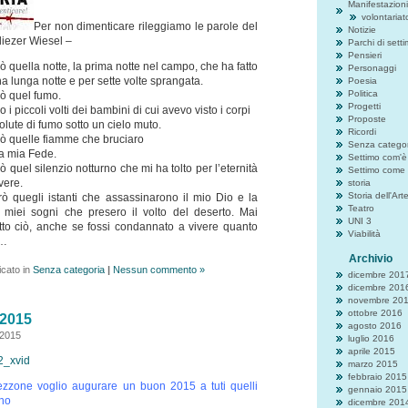
Manifestazioni
volontariat
Per non dimenticare rileggiamo le parole del
Notizie
iezer Wiesel –
Parchi di sett
Pensieri
 quella notte, la prima notte nel campo, che ha fatto
Personaggi
na lunga notte e per sette volte sprangata.
Poesia
Politica
ò quel fumo.
Progetti
i piccoli volti dei bambini di cui avevo visto i corpi
Proposte
volute di fumo sotto un cielo muto.
Ricordi
ò quelle fiamme che bruciaro
Senza categor
a mia Fede.
Settimo com'è
 quel silenzio notturno che mi ha tolto per l’eternità
Settimo come 
ivere.
storia
Storia dell'Art
ò quegli istanti che assassinarono il mio Dio e la
Teatro
 miei sogni che presero il volto del deserto. Mai
UNI 3
tto ciò, anche se fossi condannato a vivere quanto
Viabilità
i…
Archivio
icato in
Senza categoria
|
Nessun commento »
dicembre 201
dicembre 201
novembre 20
ottobre 2016
i2015
agosto 2016
 2015
luglio 2016
aprile 2015
2_xvid
marzo 2015
febbraio 2015
zzone voglio augurare un buon 2015 a tuti quelli
gennaio 2015
no
dicembre 201