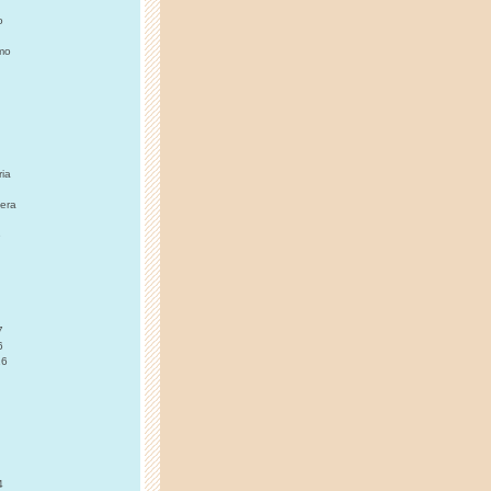
o
imo
ia
era
e
7
6
16
4