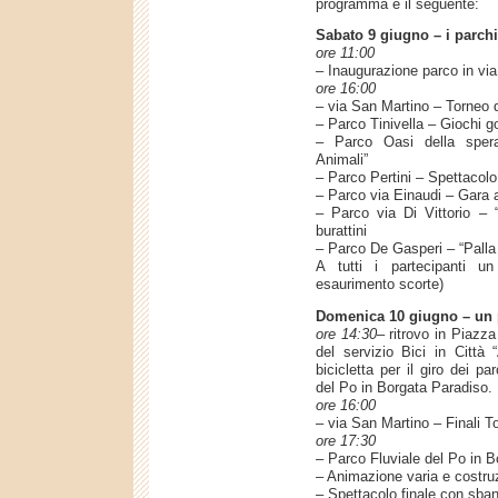
programma è il seguente:
Sabato 9 giugno – i parch
ore 11:00
– Inaugurazione parco in via
ore 16:00
– via San Martino – Torneo 
– Parco Tinivella – Giochi go
– Parco Oasi della sper
Animali”
– Parco Pertini – Spettacolo 
– Parco via Einaudi – Gara
– Parco via Di Vittorio – 
burattini
– Parco De Gasperi – “Palla 
A tutti i partecipanti u
esaurimento scorte)
Domenica 10 giugno – un p
ore 14:30
– ritrovo in Piazza
del servizio Bici in Città
bicicletta per il giro dei pa
del Po in Borgata Paradiso.
ore 16:00
– via San Martino – Finali T
ore 17:30
– Parco Fluviale del Po in 
– Animazione varia e costruz
– Spettacolo finale con sban