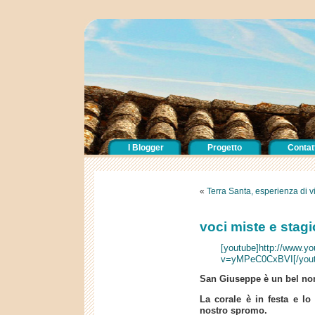
I Blogger
Progetto
Contatt
«
Terra Santa, esperienza di v
voci miste e stag
[youtube]http://www.y
v=yMPeC0CxBVI[/yout
San Giuseppe è un bel 
La corale è in festa e lo 
nostro spromo.