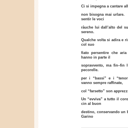
Ci si impegna a cantare al
non bisogna mai urlare. 
sentir le voci
ràuche lui dall’alto del 
sereno.
Qualche volta si adira e r
col suo
fiato persentire che aria
hanno in parte il
sopravvento, ma fin–fin 
pecorelle.
per i “bassi” e i “teno
vanno sempre raffinate,
col “farsetto” son apprezza
Un “evviva” a tutto il coro
cin al buon
destino, conservando un
Garino